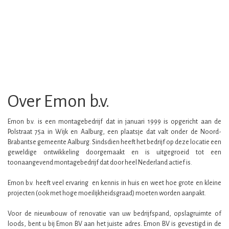
Over Emon b.v.
Emon b.v. is een montagebedrijf dat in januari 1999 is opgericht aan de
Polstraat 75a in Wijk en Aalburg, een plaatsje dat valt onder de Noord-
Brabantse gemeente Aalburg. Sindsdien heeft het bedrijf op deze locatie een
geweldige ontwikkeling doorgemaakt en is uitgegroeid tot een
toonaangevend montagebedrijf dat door heel Nederland actief is.
Emon b.v. heeft veel ervaring en kennis in huis en weet hoe grote en kleine
projecten (ook met hoge moeilijkheidsgraad) moeten worden aanpakt.
Voor de nieuwbouw of renovatie van uw bedrijfspand, opslagruimte of
loods, bent u bij Emon BV aan het juiste adres. Emon BV is gevestigd in de